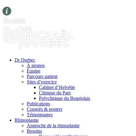
Dr Durbec
À propos
Équipe
Parcours patient
Sites d’exercice
Cabinet d’Helvétie
Clinique du Parc
Polyclinique du Beaujolais
Publications
Congrès & posters
Témoignages
Rhinoplastie
Approche de la rhinoplastie
Besoins