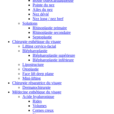
Bosse ostéocartilagineuse
Pointe du nez
Ailes du nez
Nez dévié
Nez long / nez bref
Solutions
Rhinoplastie primaire
Rhinoplastie secondaire
Septoplastie
Chirurgie esthétique du visage
Lifting cervico-facial
Blépharoplastie
Blépharoplastie supérieure
Blépharoplastie inférieure
Lipostructure
Otoplastie
Face lift deep plane
Mini-lifting
Chirurgie réparatrice du visage
Dermatochirurgie
Médecine esthétique du visage
Acide hyaluronique
Rides
Volumes
Cernes creux